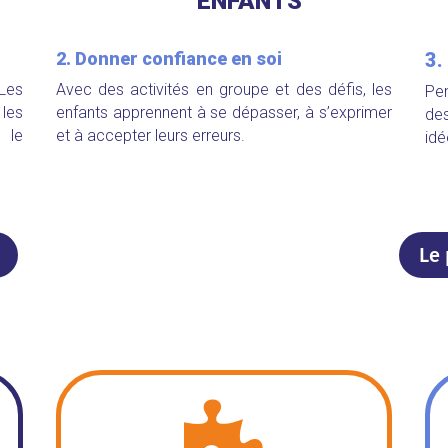
ENFANTS
2. Donner confiance en soi
3.
Les
Avec des activités en groupe et des défis, l
es
Pen
les
enfants apprennent à se dépasser, à s’exprimer
de
 le
et
à accepter leurs erreurs.
idé
Le 
