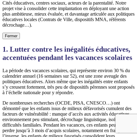
Cités éducatives, centres sociaux, acteurs de la parentalité. Notre
projet vise à consolider cette implantation en déployant une action
plus ambitieuse, mieux évaluée, et davantage articulée aux politiques
éducatives locales (Contrats de Ville, dispositifs MNA, référents
décrochage…).
Fermer
1. Lutter contre les inégalités éducatives,
accentuées pendant les vacances scolaires
La période des vacances scolaires, qui représente environ 30 % du
calendrier annuel (16 semaines sur 52), est une zone aveugle des
politiques éducatives. Alors même que les inégalités entre enfants
s’y creusent fortement, très peu de dispositifs pérennes sont proposés
à l’échelle nationale pour y répondre.
De nombreuses recherches (OCDE, PISA, CNESCO…) ont
démontré que les enfants issus de milieux défavorisés cumulent des
facteurs de vulnérabilité : manque d’accès aux activités éducatives,
environnement peu stimulant, décrochage linguistique, isolement,
difficultés familiales. Pendant les vacances, ces enfants peuvent
perdre jusqu’à 3 mois d’acquis scolaires, notamment en français. À
l’inverse, les enfants de milieux favorisés consolident leurs