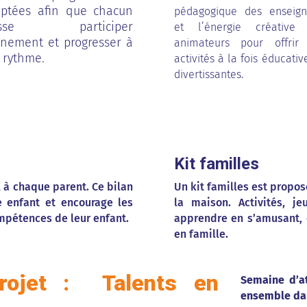
ptées afin que chacun
pédagogique des enseign
isse participer
et l’énergie créative
inement et progresser à
animateurs pour offrir
 rythme.
activités à la fois éducativ
divertissantes.
Kit familles
 à chaque parent. Ce bilan
Un kit familles est propos
 enfant et encourage les
la maison. Activités, j
ompétences de leur enfant.
apprendre en s’amusant, e
en famille.
rojet : Talents en
Semaine d’at
ensemble dans