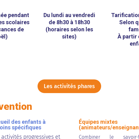
née pendant
Du lundi au vendredi
Tarificatio
es scolaires
de 8h30 à 18h30
Selon q
cances de
(horaires selon les
fami
ël)
sites)
À partir
enf
Les activités phares
vention
ueil des enfants à
Équipes mixtes
oins spécifiques
(animateurs/enseignan
 activités progressives et
Combiner le savoir-f