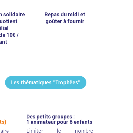
n solidaire
Repas du midi et
uotient
goûter à fournir
lial
 de 10€ /
ant
Les thématiques "Trophées"
Des petits groupes :
ts)
1 animateur pour 6 enfants
Limiter le nombre
aire