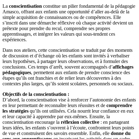
La
conscientisation
constitue un pilier fondamental de la pédagogie
Amasco, offrant aux enfants une opportunité d’aller au-delà de la
simple acquisition de connaissances ou de compétences. Elle
s’inscrit dans une démarche réflexive où chaque activité devient un
prétexte pour prendre du recul, comprendre ses propres
apprentissages, et intégrer les valeurs qui sous-tendent ces
expériences.
Dans nos ateliers, cette conscientisation se traduit par des moments
de discussion et d’échange où les enfants sont invités à verbaliser
leurs hypothèses, à partager leurs observations, et à formuler des
conclusions. Ces temps d’arrêt, souvent accompagnés d’
affichages
pédagogiques
, permettent aux enfants de prendre conscience des
étapes qu’ils ont franchies et de relier leurs découvertes à des
contextes plus larges, qu’ils soient scolaires, personnels ou sociaux.
Objectifs de la conscientisation :
D’abord, la conscientisation vise à renforcer l’autonomie des enfants
en leur permettant de reconnaître leurs réussites et de
comprendre
les stratégies
qu’ils ont utilisées. Cela nourrit leur confiance en eux
et leur capacité à apprendre par eux-mêmes. Ensuite, la
conscientisation encourage la
réflexion collective
: en partageant
leurs idées, les enfants s’ouvrent à l’écoute, confrontent leurs points
de vue et construisent des savoirs ensemble. Enfin, elle
donne du
sens aux apprentissages
en inscrivant les activités dans un cadre