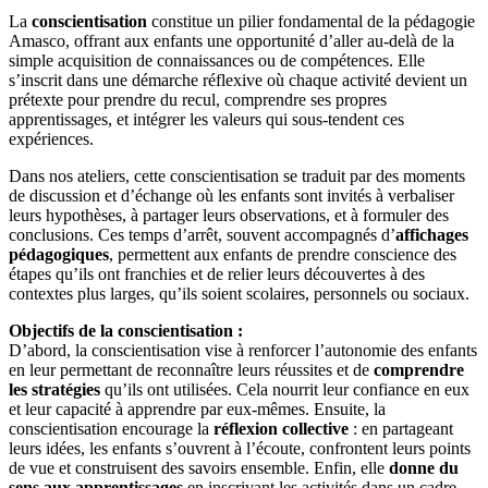
La
conscientisation
constitue un pilier fondamental de la pédagogie
Amasco, offrant aux enfants une opportunité d’aller au-delà de la
simple acquisition de connaissances ou de compétences. Elle
s’inscrit dans une démarche réflexive où chaque activité devient un
prétexte pour prendre du recul, comprendre ses propres
apprentissages, et intégrer les valeurs qui sous-tendent ces
expériences.
Dans nos ateliers, cette conscientisation se traduit par des moments
de discussion et d’échange où les enfants sont invités à verbaliser
leurs hypothèses, à partager leurs observations, et à formuler des
conclusions. Ces temps d’arrêt, souvent accompagnés d’
affichages
pédagogiques
, permettent aux enfants de prendre conscience des
étapes qu’ils ont franchies et de relier leurs découvertes à des
contextes plus larges, qu’ils soient scolaires, personnels ou sociaux.
Objectifs de la conscientisation :
D’abord, la conscientisation vise à renforcer l’autonomie des enfants
en leur permettant de reconnaître leurs réussites et de
comprendre
les stratégies
qu’ils ont utilisées. Cela nourrit leur confiance en eux
et leur capacité à apprendre par eux-mêmes. Ensuite, la
conscientisation encourage la
réflexion collective
: en partageant
leurs idées, les enfants s’ouvrent à l’écoute, confrontent leurs points
de vue et construisent des savoirs ensemble. Enfin, elle
donne du
sens aux apprentissages
en inscrivant les activités dans un cadre